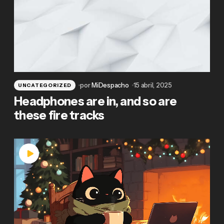
por
MiDespacho
15 abril, 2025
UNCATEGORIZED
Headphones are in, and so are
these fire tracks