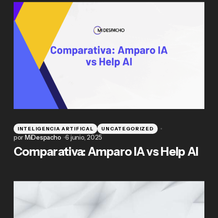
INTELIGENCIA ARTIFICAL
UNCATEGORIZED
por
MiDespacho
6 junio, 2025
Comparativa: Amparo IA vs Help AI