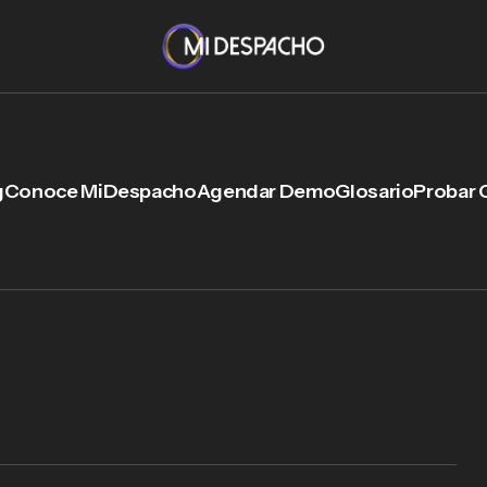
g
Conoce MiDespacho
Agendar Demo
Glosario
Probar 