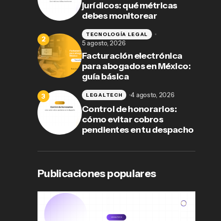
jurídicos: qué métricas
debes monitorear
TECNOLOGÍA LEGAL
5 agosto, 2026
Facturación electrónica
para abogados en México:
guía básica
4 agosto, 2026
LEGALTECH
Control de honorarios:
cómo evitar cobros
pendientes en tu despacho
Publicaciones populares