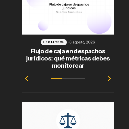
6 agosto, 2026
LEGALTECH
Flujo de caja en despachos
jurídicos: qué métricas debes
ab
monitorear