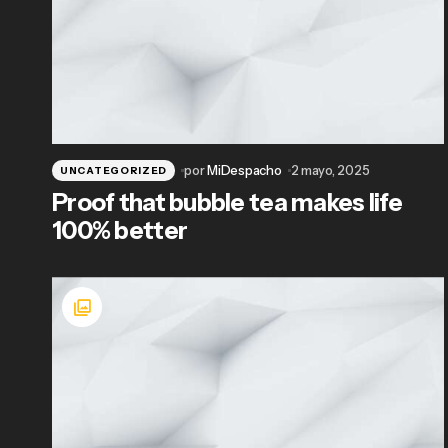
por
MiDespacho
2 mayo, 2025
UNCATEGORIZED
Proof that bubble tea makes life
100% better