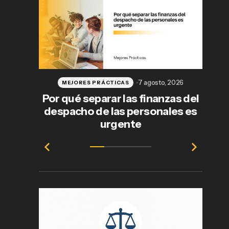
7 agosto, 2026
MEJORES PRÁCTICAS
Por qué separar las finanzas del
despacho de las personales es
j
urgente