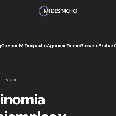
g
Conoce MiDespacho
Agendar Demo
Glosario
Probar 
ve en México
tinomia