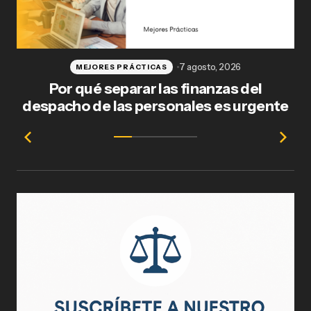
7 agosto, 2026
MEJORES PRÁCTICAS
Por qué separar las finanzas del
Fl
despacho de las personales es urgente