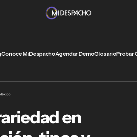
g
Conoce MiDespacho
Agendar Demo
Glosario
Probar 
 México
rariedad en