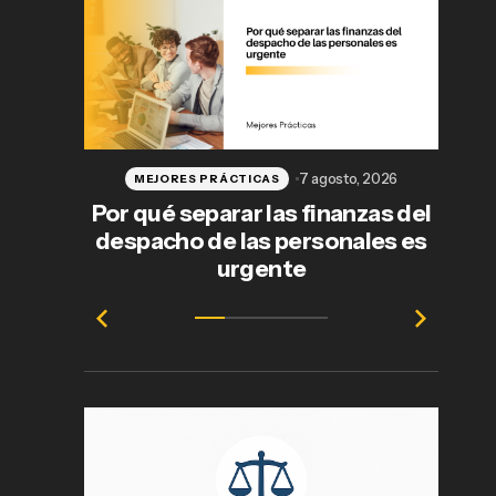
7 agosto, 2026
MEJORES PRÁCTICAS
Por qué separar las finanzas del
despacho de las personales es
j
urgente