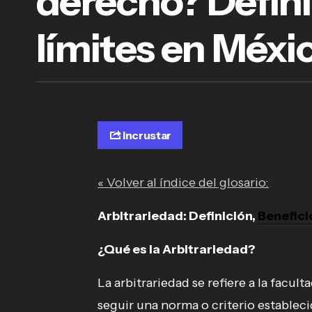
derecho? Definic
límites en Méxi
Incrustar
« Volver al índice del glosario:
Arbitrariedad: Definición,
Benefici
¿Qué es la Arbitrariedad?
La arbitrariedad se refiere a la facul
seguir una norma o criterio establecid