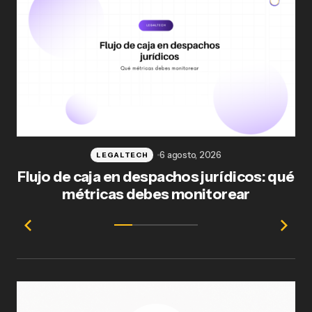
6 agosto, 2026
LEGALTECH
Flujo de caja en despachos jurídicos: qué
F
métricas debes monitorear