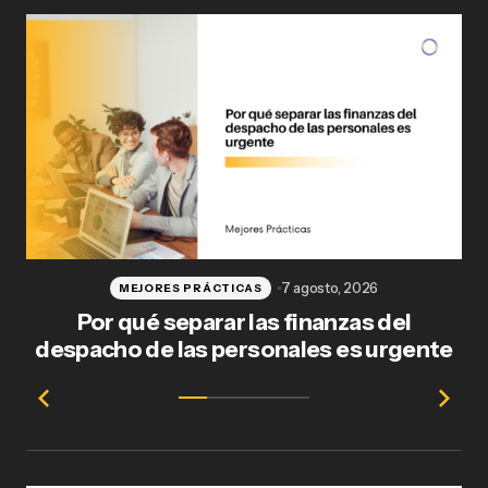
7 agosto, 2026
MEJORES PRÁCTICAS
Por qué separar las finanzas del
Fl
despacho de las personales es urgente