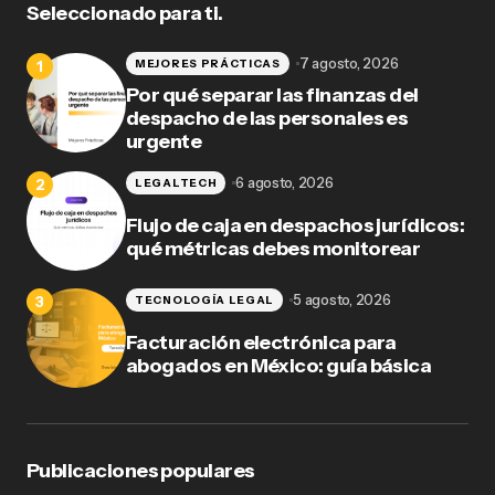
Seleccionado para ti.
7 agosto, 2026
MEJORES PRÁCTICAS
Por qué separar las finanzas del
despacho de las personales es
urgente
6 agosto, 2026
LEGALTECH
Flujo de caja en despachos jurídicos:
qué métricas debes monitorear
5 agosto, 2026
TECNOLOGÍA LEGAL
Facturación electrónica para
abogados en México: guía básica
Publicaciones populares