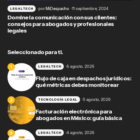
por
MiDespacho
11 septiembre, 2024
LEGALTECH
Domine la comunicación con sus clientes:
consejos para abogados y profesionales
legales
Seleccionado para ti.
6 agosto, 2026
LEGALTECH
Flujo de caja en despachos jurídicos:
qué métricas debes monitorear
5 agosto, 2026
TECNOLOGÍA LEGAL
Facturación electrónica para
abogados en México: guía básica
4 agosto, 2026
LEGALTECH