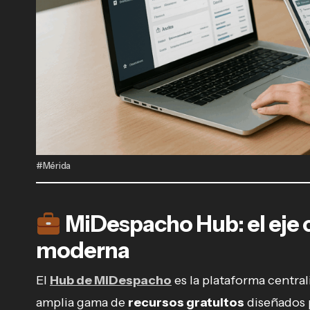
#Mérida
MiDespacho Hub: el eje c
moderna
El
Hub de MiDespacho
es la plataforma centra
amplia gama de
recursos gratuitos
diseñados p