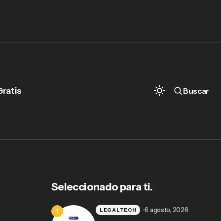
Gratis
Buscar
Abogados en Aguascalientes: eficiencia
legal con MiDespacho
Seleccionado para ti.
6 agosto, 2026
LEGALTECH