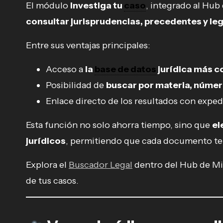
El módulo
Investiga tu
caso
, integrado al Hu
consultar jurisprudencias, precedentes y leg
Entre sus ventajas principales:
Acceso a
la
base de datos
jurídica más c
Posibilidad de
buscar por materia, número
Enlace directo de los resultados con exped
Esta función no solo ahorra tiempo, sino que
el
jurídicos
, permitiendo que cada documento ten
Explora el
Buscador Legal
dentro del Hub de MiD
de tus casos.