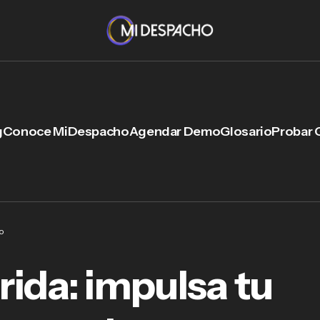
g
Conoce MiDespacho
Agendar Demo
Glosario
Probar 
o
ida: impulsa tu