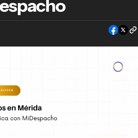
Despacho
gados en Mérida: impulsa tu práctica con
espacho