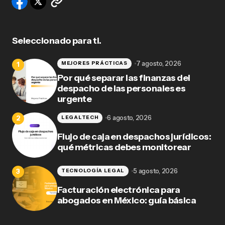
Seleccionado para ti.
7 agosto, 2026
MEJORES PRÁCTICAS
Por qué separar las finanzas del
despacho de las personales es
urgente
6 agosto, 2026
LEGALTECH
Flujo de caja en despachos jurídicos:
qué métricas debes monitorear
5 agosto, 2026
TECNOLOGÍA LEGAL
Facturación electrónica para
abogados en México: guía básica