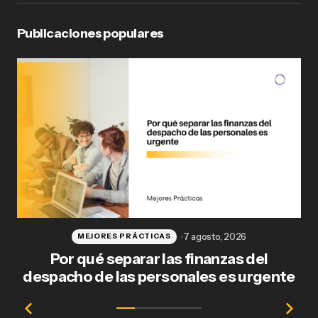
Publicaciones populares
7 agosto, 2026
MEJORES PRÁCTICAS
Por qué separar las finanzas del
Fl
despacho de las personales es urgente