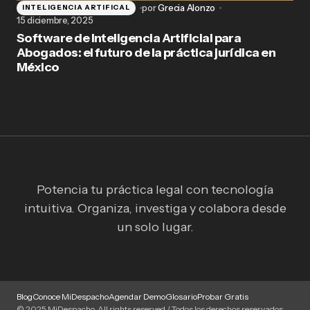
por
Grecia Alonzo
INTELIGENCIA ARTIFICAL
15 diciembre, 2025
Software de Inteligencia Artificial para
Abogados: el futuro de la práctica jurídica en
México
Potencia tu práctica legal con tecnología
intuitiva. Organiza, investiga y colabora desde
un solo lugar.
Blog
Conoce MiDespacho
Agendar Demo
Glosario
Probar Gratis
© 2025 MiDespacho. All rights reserved / Todos los derechos reservados.