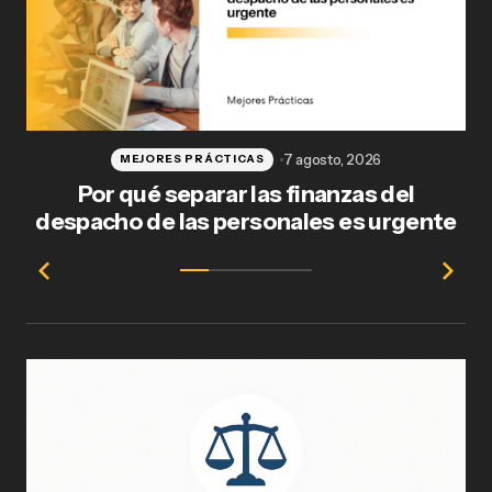
7 agosto, 2026
MEJORES PRÁCTICAS
Por qué separar las finanzas del
Fl
despacho de las personales es urgente