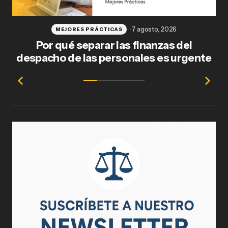
7 agosto, 2026
MEJORES PRÁCTICAS
Por qué separar las finanzas del
Fl
despacho de las personales es urgente