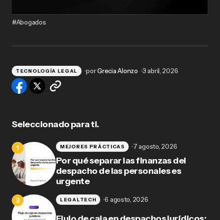
#Abogados
por
Grecia Alonzo
3 abril, 2026
TECNOLOGÍA LEGAL
Seleccionado para ti.
7 agosto, 2026
MEJORES PRÁCTICAS
Por qué separar las finanzas del
despacho de las personales es
urgente
6 agosto, 2026
LEGALTECH
Flujo de caja en despachos jurídicos: