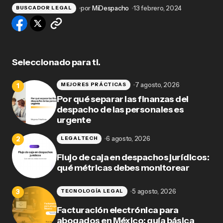
por
MiDespacho
13 febrero, 2024
BUSCADOR LEGAL
Seleccionado para ti.
7 agosto, 2026
MEJORES PRÁCTICAS
Por qué separar las finanzas del
despacho de las personales es
urgente
6 agosto, 2026
LEGALTECH
Flujo de caja en despachos jurídicos:
qué métricas debes monitorear
5 agosto, 2026
TECNOLOGÍA LEGAL
Facturación electrónica para
abogados en México: guía básica