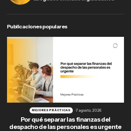
Publicaciones populares
7 agosto, 2026
MEJORES PRÁCTICAS
Por qué separar las finanzas del
Fl
despacho de las personales es urgente