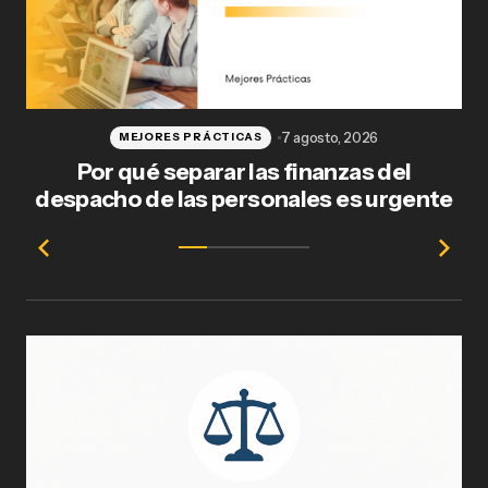
7 agosto, 2026
MEJORES PRÁCTICAS
Por qué separar las finanzas del
Fl
despacho de las personales es urgente