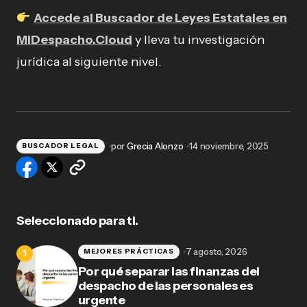
Accede al Buscador de Leyes Estatales en
MiDespacho.Cloud
y lleva tu investigación
jurídica al siguiente nivel.
por
Grecia Alonzo
14 noviembre, 2025
BUSCADOR LEGAL
Seleccionado para ti.
7 agosto, 2026
MEJORES PRÁCTICAS
Por qué separar las finanzas del
despacho de las personales es
urgente