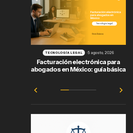
5 agosto, 2026
TECNOLOGÍA LEGAL
Facturación electrónica para
abogados en México: guía básica
e