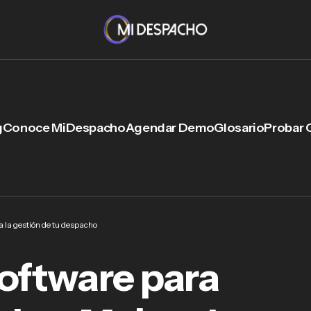
g
Conoce MiDespacho
Agendar Demo
Glosario
Probar 
 la gestión de tu despacho
oftware para