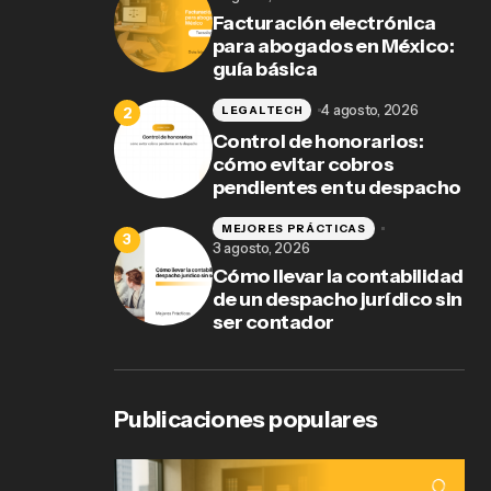
o:
Facturación electrónica
para abogados en México:
guía básica
4 agosto, 2026
LEGALTECH
Control de honorarios:
cómo evitar cobros
pendientes en tu despacho
MEJORES PRÁCTICAS
3 agosto, 2026
Cómo llevar la contabilidad
de un despacho jurídico sin
ser contador
Publicaciones populares