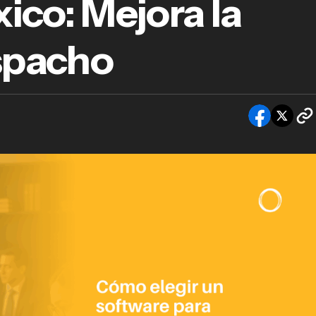
co: Mejora la
o elegir un software para abogados en Méxic
ora la gestión de tu despacho
espacho