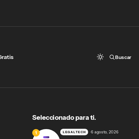
Gratis
Buscar
Recursos digitales y red profesional para
abogados en Zapopan con MiDespacho
Seleccionado para ti.
6 agosto, 2026
LEGALTECH