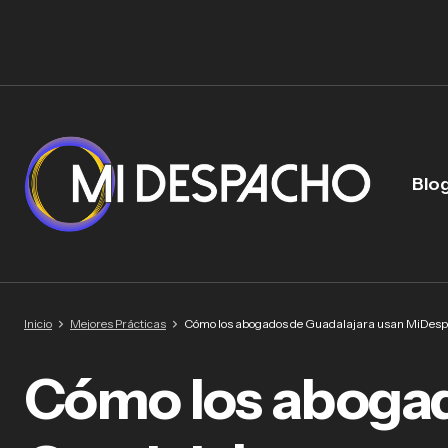
Blo
Inicio
Mejores Prácticas
Cómo los abogados de Guadalajara usan MiDespa
Cómo los aboga