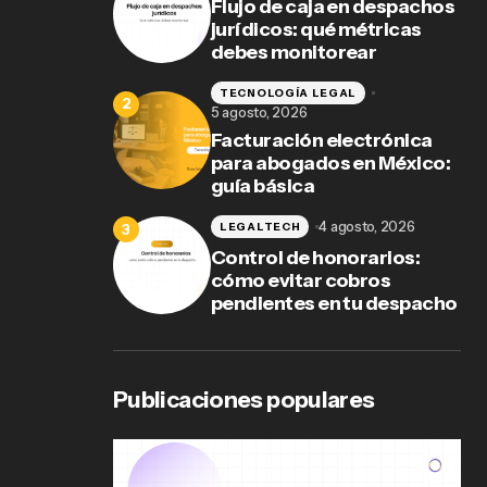
Flujo de caja en despachos
acho
jurídicos: qué métricas
debes monitorear
TECNOLOGÍA LEGAL
5 agosto, 2026
Facturación electrónica
para abogados en México:
guía básica
4 agosto, 2026
LEGALTECH
Control de honorarios:
cómo evitar cobros
pendientes en tu despacho
Publicaciones populares