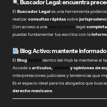
Buscador Legal: encuentra precede
El
Buscador Legal
es una herramienta poderos
realizar
consultas rápidas
sobre
jurisprudenc
Con acceso a una
base de datos
legal
completa 
puedas fundamentar tus escritos con la
inform
Blog Activo: mantente informado c
El
Blog
Activo
dentro del Hub te mantiene al ta
Accede a
artículos,
análisis
y opiniones de e
interpretaciones judiciales y tendencias que im
Es el espacio ideal para los abogados que buscan
derecho mexicano
.