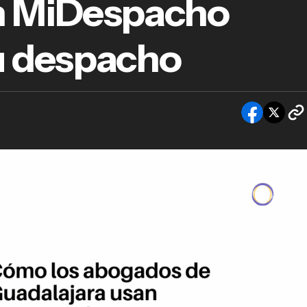
n MiDespacho
o los abogados de Guadalajara usan MiDesp
a optimizar su despacho
u despacho