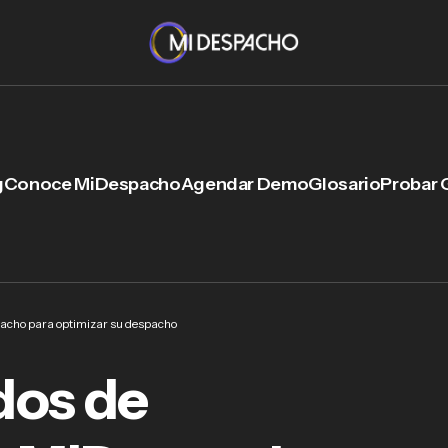
g
Conoce MiDespacho
Agendar Demo
Glosario
Probar 
cho para optimizar su despacho
dos de