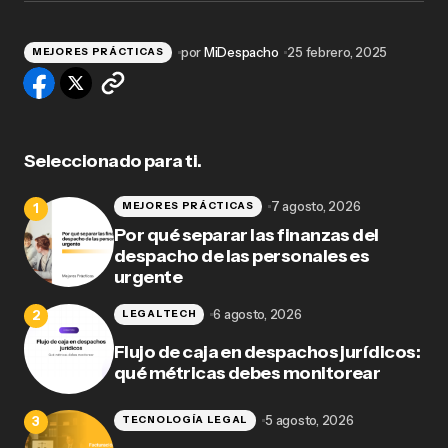
por
MiDespacho
25 febrero, 2025
MEJORES PRÁCTICAS
Seleccionado para ti.
7 agosto, 2026
MEJORES PRÁCTICAS
Por qué separar las finanzas del
despacho de las personales es
urgente
6 agosto, 2026
LEGALTECH
Flujo de caja en despachos jurídicos:
qué métricas debes monitorear
5 agosto, 2026
TECNOLOGÍA LEGAL