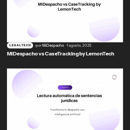
por
MiDespacho
1 agosto, 2025
LEGALTECH
MiDespacho vs CaseTracking by LemonTech