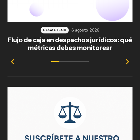
6 agosto, 2026
LEGALTECH
Flujo de caja en despachos jurídicos: qué
F
métricas debes monitorear