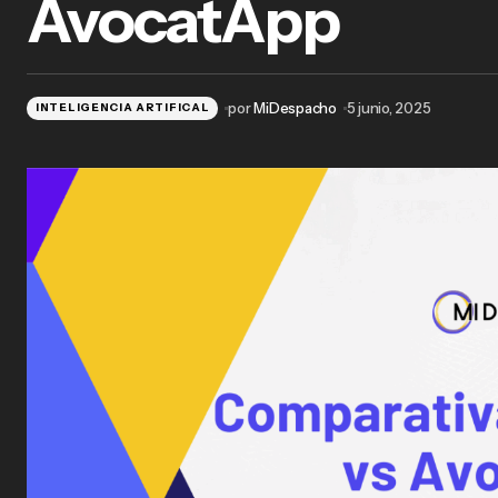
AvocatApp
por
MiDespacho
5 junio, 2025
INTELIGENCIA ARTIFICAL
Comparativa: Amparo IA vs Sof-IA