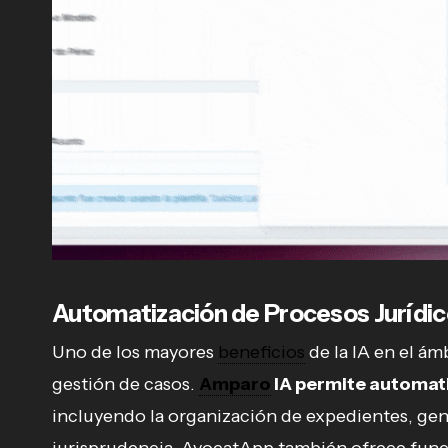
Automatización de Procesos Jurídic
Uno de los mayores
beneficios
de la IA en el ámb
gestión de casos.
Amparo
IA permite automati
incluyendo la organización de expedientes, g