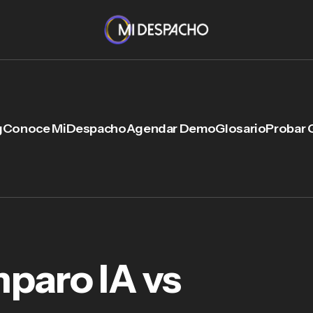
g
Conoce MiDespacho
Agendar Demo
Glosario
Probar 
paro IA vs