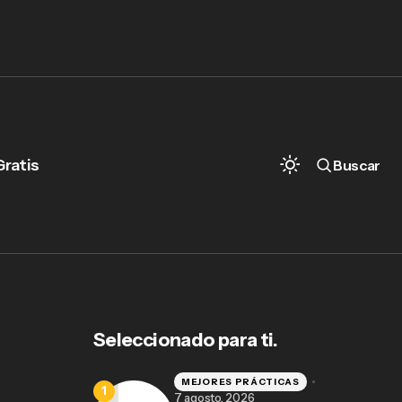
Gratis
Buscar
Ejemplos de Soluciones Legaltech en
México: Cómo el Software para
Abogados Está Transformando los
Despachos
Seleccionado para ti.
MEJORES PRÁCTICAS
7 agosto, 2026