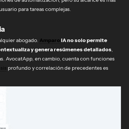
iones de automatización, pero su alcance es más
usuario para tareas complejas.
ia
ualquier abogado.
Amparo
IA no solo permite
contextualiza y genera resúmenes detallados
,
as. AvocatApp, en cambio, cuenta con funciones
isis
profundo y correlación de precedentes es