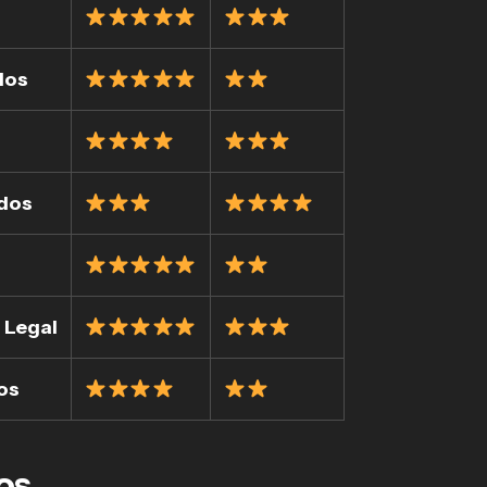
dos
ados
l Legal
cos
os