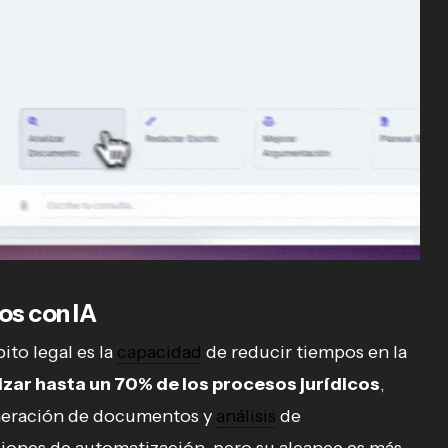
os con IA
ito legal es la
capacidad
de reducir tiempos en la
zar hasta un 70% de los procesos jurídicos
,
eneración de documentos y
análisis
de