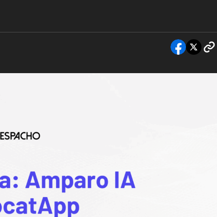
Comparativa: Amparo IA vs AvocatApp