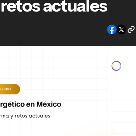
 retos actuales
echo energético en México: claves, reforma y
os actuales