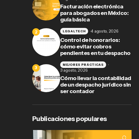
Facturación electrónica
para abogados en México:
guía básica
4 agosto, 2026
LEGALTECH
Control de honorarios:
cómo evitar cobros
pendientes en tu despacho
MEJORES PRÁCTICAS
3 agosto, 2026
Cómo llevar la contabilidad
de un despacho jurídico sin
ser contador
Publicaciones populares