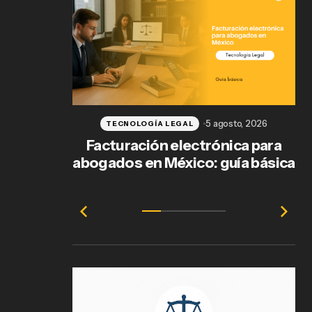
5 agosto, 2026
TECNOLOGÍA LEGAL
Facturación electrónica para
abogados en México: guía básica
e