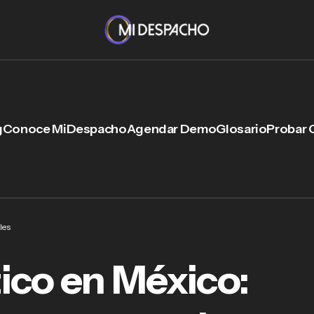
g
Conoce MiDespacho
Agendar Demo
Glosario
Probar 
les
ico en México: