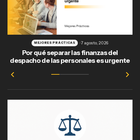
7 agosto, 2026
MEJORES PRÁCTICAS
Por qué separar las finanzas del
Fl
despacho de las personales es urgente