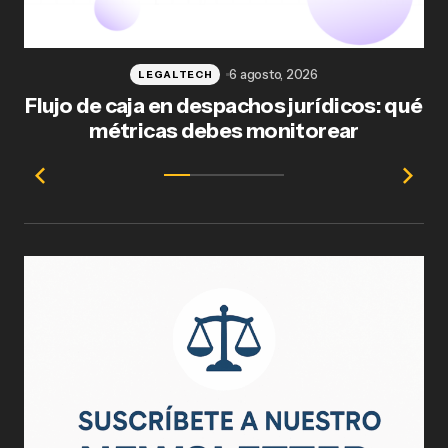
6 agosto, 2026
LEGALTECH
Flujo de caja en despachos jurídicos: qué
F
métricas debes monitorear