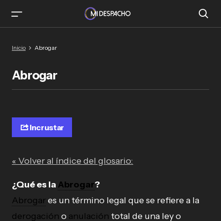
Inicio
Abrogar
Abrogar
Incrustar
« Volver al índice del glosario:
¿Qué es la
Abrogar
?
Abrogar
es un término legal que se refiere a la
derogación
o
anulación
total de una ley o