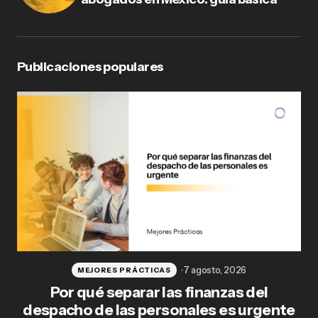
Publicaciones populares
7 agosto, 2026
MEJORES PRÁCTICAS
Por qué separar las finanzas del
Fl
despacho de las personales es urgente