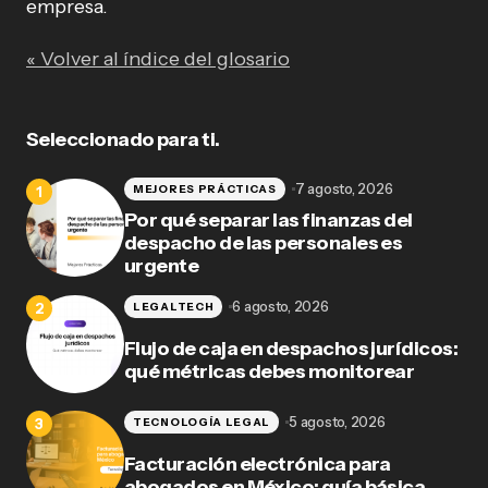
empresa.
« Volver al índice del glosario
Seleccionado para ti.
7 agosto, 2026
MEJORES PRÁCTICAS
Por qué separar las finanzas del
despacho de las personales es
urgente
6 agosto, 2026
LEGALTECH
Flujo de caja en despachos jurídicos:
qué métricas debes monitorear
5 agosto, 2026
TECNOLOGÍA LEGAL
Facturación electrónica para
abogados en México: guía básica