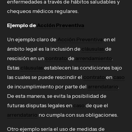
enfermedades a través de hábitos saludables y
chequeos médicos regulares.
Ejemplo de
Acción Preventiva
Un ejemplo claro de
Acción Preventiva
en el
ámbito legal es la inclusión de
cláusulas
de
rescisión en un
contrato
de
arrendamiento
.
Estas
cláusulas
establecen las condiciones bajo
las cuales se puede rescindir el
contrato
en
caso
de incumplimiento por parte del
arrendatario
.
De esta manera, se evita la posibilidad de
futuras disputas legales en
caso
de que el
arrendatario
no cumpla con sus obligaciones.
Otro ejemplo sería el uso de medidas de