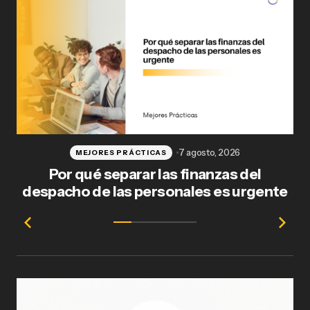
7 agosto, 2026
MEJORES PRÁCTICAS
Por qué separar las finanzas del
Fl
despacho de las personales es urgente