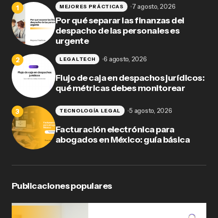
7 agosto, 2026
MEJORES PRÁCTICAS
Por qué separar las finanzas del
despacho de las personales es
urgente
6 agosto, 2026
LEGALTECH
Flujo de caja en despachos jurídicos:
qué métricas debes monitorear
5 agosto, 2026
TECNOLOGÍA LEGAL
Facturación electrónica para
abogados en México: guía básica
Publicaciones populares