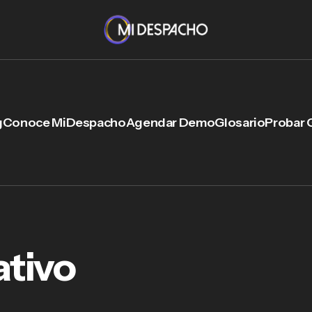
g
Conoce MiDespacho
Agendar Demo
Glosario
Probar 
ativo