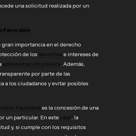
ncede una solicitud realizada por un
o Favorable
 gran importancia en el derecho
rotección de los
derechos
e intereses de
la
administración pública
. Además,
ransparente por parte de las
ca a los ciudadanos y evitar posibles
rativo Favorable
es la concesión de una
or un particular. En este
caso
, la
itud y, si cumple con los requisitos