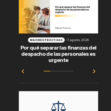
7 agosto, 2026
MEJORES PRÁCTICAS
Por qué separar las finanzas del
despacho de las personales es
j
urgente