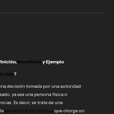
finición,
Beneficios
y Ejemplo
orable
?
una decisión tomada por una autoridad
sado, ya sea una persona física o
cias. Es decir, se trata de una
 la
administración pública
que otorga un