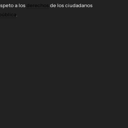
espeto a los
derechos
de los ciudadanos
pública
.