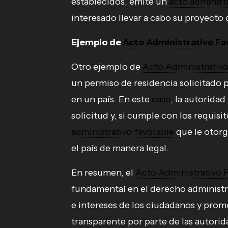
establecidos, emite un
acto administ
interesado llevar a cabo su proyecto
Ejemplo de
Acto Administrativo Fa
Otro ejemplo de
Acto Administrativo
un permiso de residencia solicitado p
en un país. En este
caso
, la autoridad
solicitud y, si cumple con los requis
administrativo favorable
que le otorg
el país de manera legal.
En resumen, el
Acto Administrativo 
fundamental en el derecho administr
e intereses de los ciudadanos y prom
transparente por parte de las autori