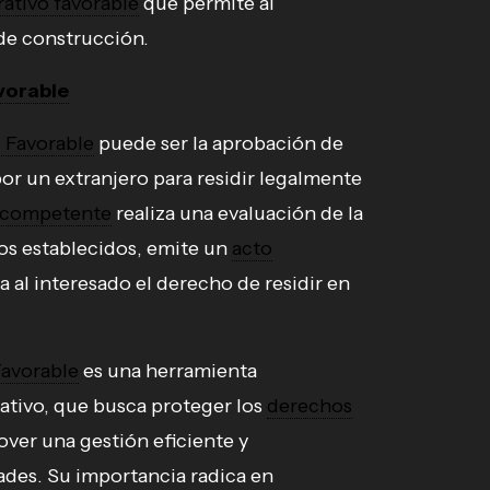
rativo favorable
que permite al
 de construcción.
vorable
 Favorable
puede ser la aprobación de
or un extranjero para residir legalmente
competente
realiza una evaluación de la
itos establecidos, emite un
acto
a al interesado el derecho de residir en
Favorable
es una herramienta
ativo, que busca proteger los
derechos
over una gestión eficiente y
dades. Su importancia radica en