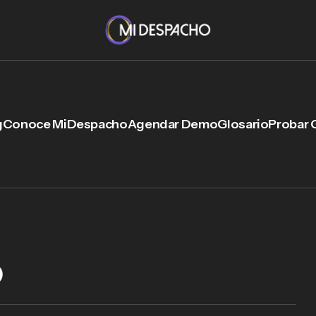
g
Conoce MiDespacho
Agendar Demo
Glosario
Probar 
o