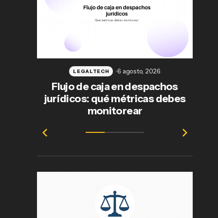
6 agosto, 2026
LEGALTECH
Flujo de caja en despachos
jurídicos: qué métricas debes
ab
monitorear