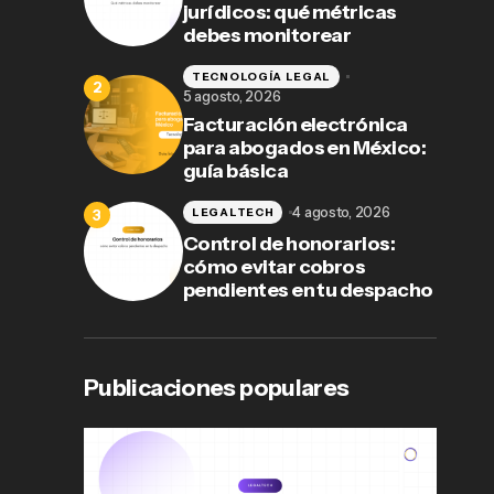
jurídicos: qué métricas
debes monitorear
TECNOLOGÍA LEGAL
5 agosto, 2026
Facturación electrónica
para abogados en México:
guía básica
4 agosto, 2026
LEGALTECH
Control de honorarios:
cómo evitar cobros
pendientes en tu despacho
Publicaciones populares