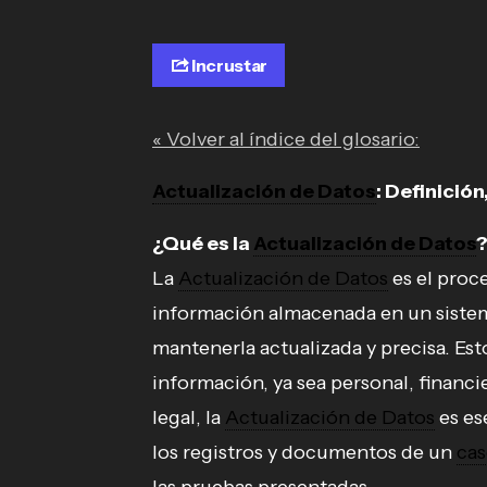
Incrustar
« Volver al índice del glosario:
Actualización de Datos
: Definición
¿Qué es la
Actualización de Datos
La
Actualización de Datos
es el proce
información almacenada en un siste
mantenerla actualizada y precisa. Esto
información, ya sea personal, financi
legal, la
Actualización de Datos
es es
los registros y documentos de un
cas