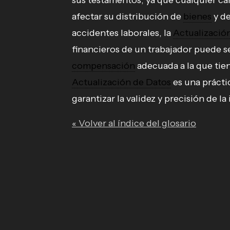
sus testamentos, ya que cualquier ca
afectar su distribución de
bienes
y de
accidentes laborales, la
Actualizació
financieros de un trabajador puede se
compensación
adecuada a la que tie
Actualización de Datos
es una prácti
garantizar la validez y precisión de l
« Volver al índice del glosario