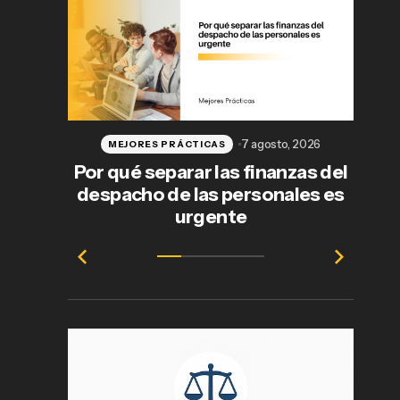
7 agosto, 2026
MEJORES PRÁCTICAS
Por qué separar las finanzas del
despacho de las personales es
j
urgente