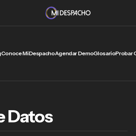
g
Conoce MiDespacho
Agendar Demo
Glosario
Probar 
e Datos