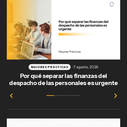
7 agosto, 2026
MEJORES PRÁCTICAS
Por qué separar las finanzas del
Fl
despacho de las personales es urgente