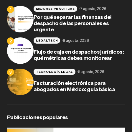
7 agosto, 2026
MEJORES PRÁCTICAS
Por qué separar las finanzas del
despacho de las personales es
urgente
6 agosto, 2026
LEGALTECH
Flujo de caja en despachos jurídicos:
qué métricas debes monitorear
5 agosto, 2026
TECNOLOGÍA LEGAL
Facturación electrónica para
abogados en México: guía básica
Publicaciones populares