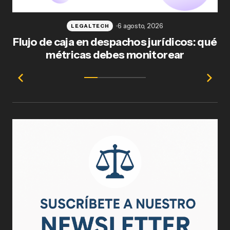
6 agosto, 2026
LEGALTECH
Flujo de caja en despachos jurídicos: qué
F
métricas debes monitorear