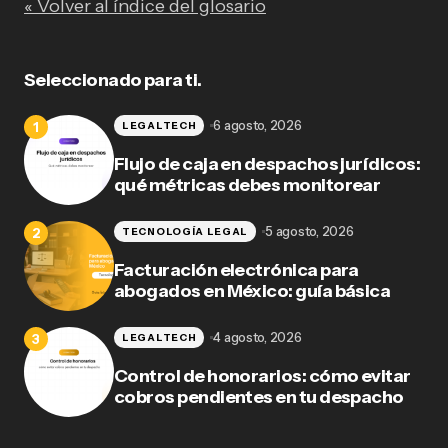
« Volver al índice del glosario
Seleccionado para ti.
6 agosto, 2026
LEGALTECH
Flujo de caja en despachos jurídicos:
qué métricas debes monitorear
5 agosto, 2026
TECNOLOGÍA LEGAL
Facturación electrónica para
abogados en México: guía básica
4 agosto, 2026
LEGALTECH
Control de honorarios: cómo evitar
cobros pendientes en tu despacho