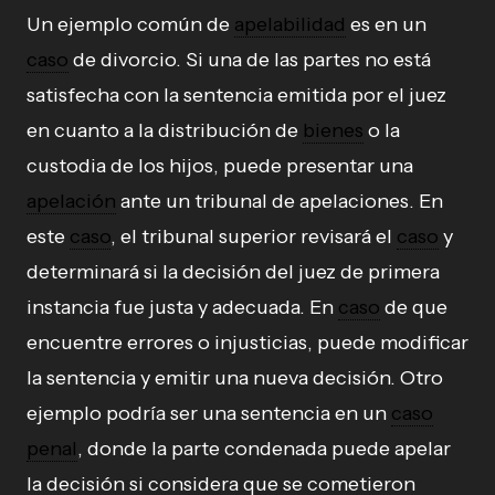
Un ejemplo común de
apelabilidad
es en un
caso
de divorcio. Si una de las partes no está
satisfecha con la sentencia emitida por el juez
en cuanto a la distribución de
bienes
o la
custodia de los hijos, puede presentar una
apelación
ante un tribunal de apelaciones. En
este
caso
, el tribunal superior revisará el
caso
y
determinará si la decisión del juez de primera
instancia fue justa y adecuada. En
caso
de que
encuentre errores o injusticias, puede modificar
la sentencia y emitir una nueva decisión. Otro
ejemplo podría ser una sentencia en un
caso
penal
, donde la parte condenada puede apelar
la decisión si considera que se cometieron