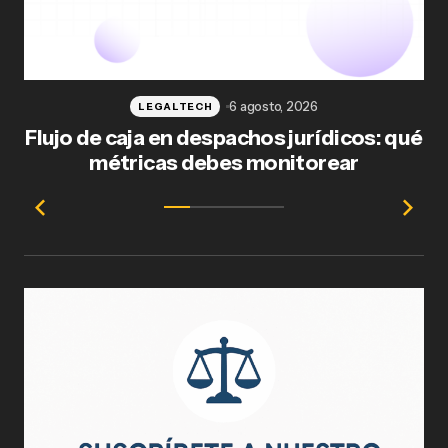
6 agosto, 2026
LEGALTECH
Flujo de caja en despachos jurídicos: qué
F
métricas debes monitorear