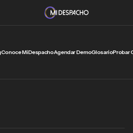
g
Conoce MiDespacho
Agendar Demo
Glosario
Probar 