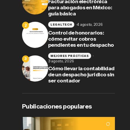
Facturación electrónica
para abogados en México:
guía básica
4 agosto, 2026
LEGALTECH
Control de honorarios:
cómo evitar cobros
pendientes en tu despacho
MEJORES PRÁCTICAS
3 agosto, 2026
Cómo llevar la contabilidad
de un despacho jurídico sin
ser contador
Publicaciones populares