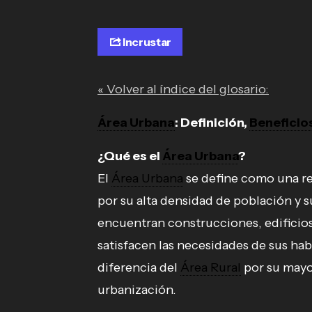
Incrustar
« Volver al índice del glosario:
Área Urbana
: Definición,
Beneficio
¿Qué es el
Área Urbana
?
El
Área Urbana
se define como una reg
por su alta densidad de población y s
encuentran construcciones, edificios,
satisfacen las necesidades de sus ha
diferencia del
Área Rural
por su mayor
urbanización.