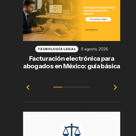
5 agosto, 2026
TECNOLOGÍA LEGAL
Facturación electrónica para
abogados en México: guía básica
e