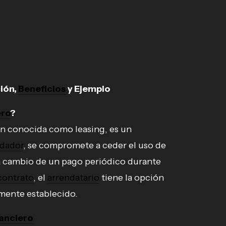
ción,
Beneficios
y Ejemplo
ero
?
én conocida como leasing, es un
ndador
, se compromete a ceder el uso de
 a cambio de un pago periódico durante
contrato
, el
arrendatario
tiene la opción
mente establecido.
anciero