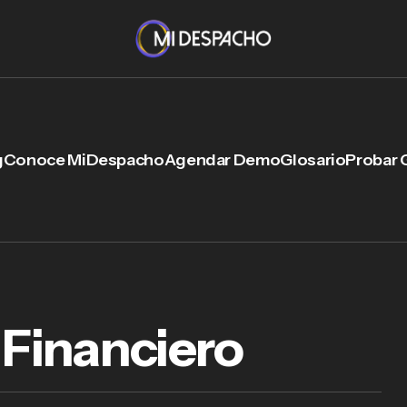
g
Conoce MiDespacho
Agendar Demo
Glosario
Probar 
Financiero