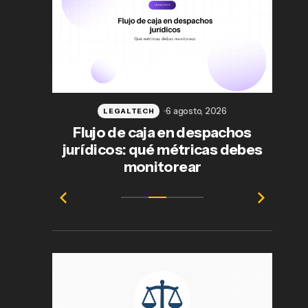
026
6 agosto, 2026
LEGALTECH
s del
Flujo de caja en despachos
es es
jurídicos: qué métricas debes
ab
monitorear