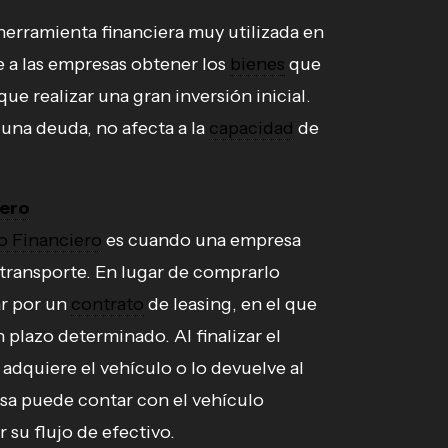
herramienta financiera muy utilizada en
 a las empresas obtener los
bienes
que
que realizar una gran inversión inicial.
una deuda, no afecta a la
capacidad
de
7 agosto, 2
MEJORES PRÁCTICAS
Por qué separar las finanza
iero
despacho de las personal
o Financiero
es cuando una empresa
urgente
 transporte. En lugar de comprarlo
ar por un
contrato
de leasing, en el que
plazo determinado. Al finalizar el
 adquiere el vehículo o lo devuelve al
esa puede contar con el vehículo
r su flujo de efectivo.