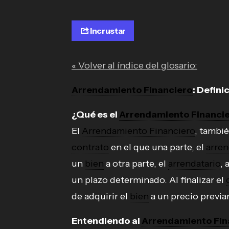
Incrustar
« Volver al índice del glosario:
Arrendamiento Financiero
: Defini
¿Qué es el
Arrendamiento Financi
El
Arrendamiento Financiero
, tambi
contrato
en el que una parte, el
arre
un
bien
a otra parte, el
arrendatario
,
un plazo determinado. Al finalizar el
de adquirir el
bien
a un precio previa
Entendiendo al
Arrendamiento Fin