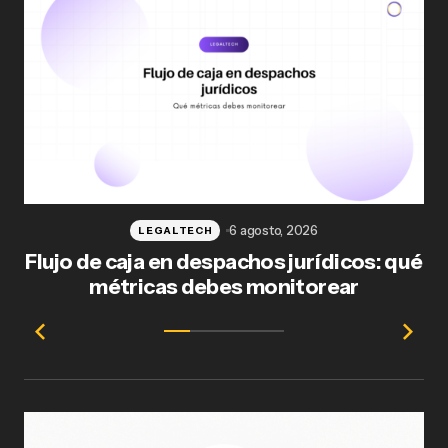
6 agosto, 2026
LEGALTECH
Flujo de caja en despachos jurídicos: qué
F
métricas debes monitorear