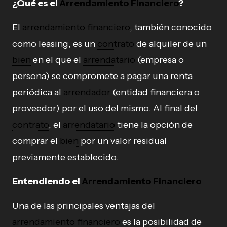
¿Qué es el
Arrendamiento Financiero
?
El
arrendamiento financiero
, también conocido
como leasing, es un
contrato
de alquiler de un
bien
en el que el
arrendatario
(empresa o
persona) se compromete a pagar una renta
periódica al
arrendador
(entidad financiera o
proveedor) por el uso del mismo. Al final del
contrato
, el
arrendatario
tiene la opción de
comprar el
bien
por un valor residual
previamente establecido.
Entendiendo el
Arrendamiento Financiero
Una de las principales ventajas del
arrendamiento financiero
es la posibilidad de