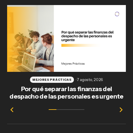
7 agosto, 2026
MEJORES PRÁCTICAS
Por qué separar las finanzas del
Fl
despacho de las personales es urgente