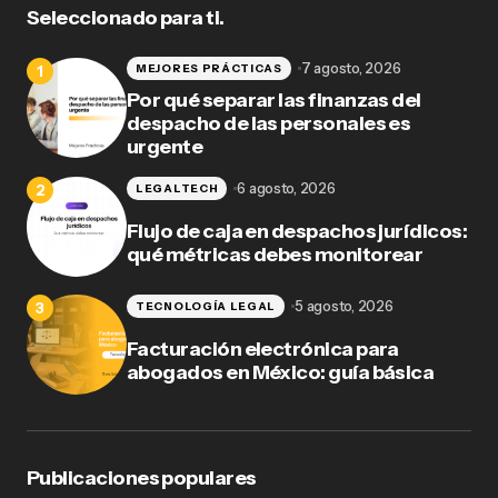
Seleccionado para ti.
7 agosto, 2026
MEJORES PRÁCTICAS
Por qué separar las finanzas del
despacho de las personales es
urgente
6 agosto, 2026
LEGALTECH
Flujo de caja en despachos jurídicos:
qué métricas debes monitorear
5 agosto, 2026
TECNOLOGÍA LEGAL
Facturación electrónica para
abogados en México: guía básica
Publicaciones populares