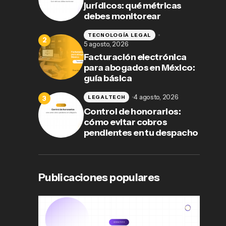
jurídicos: qué métricas
debes monitorear
TECNOLOGÍA LEGAL
5 agosto, 2026
Facturación electrónica
para abogados en México:
guía básica
4 agosto, 2026
LEGALTECH
Control de honorarios:
cómo evitar cobros
pendientes en tu despacho
Publicaciones populares