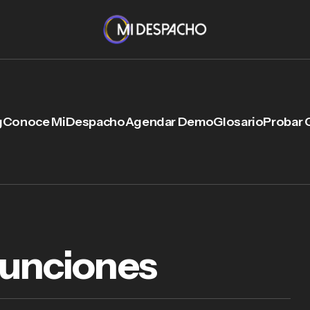
g
Conoce MiDespacho
Agendar Demo
Glosario
Probar 
Funciones