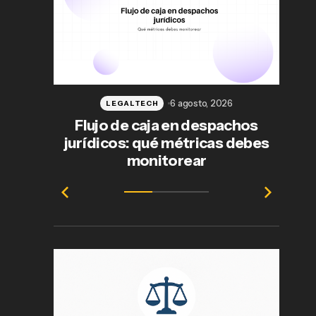
6 agosto, 2026
LEGALTECH
Flujo de caja en despachos
jurídicos: qué métricas debes
ab
monitorear