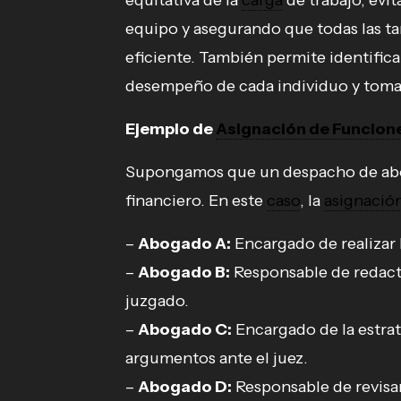
equitativa de la
carga
de trabajo, evi
equipo y asegurando que todas las ta
eficiente. También permite identifica
desempeño de cada individuo y tomar
Ejemplo de
Asignación de Funcion
Supongamos que un despacho de ab
financiero. En este
caso
, la
asignació
–
Abogado A:
Encargado de realizar l
–
Abogado B:
Responsable de redacta
juzgado.
–
Abogado C:
Encargado de la estrat
argumentos ante el juez.
–
Abogado D:
Responsable de revisa