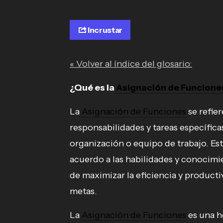
Incrustar
« Volver al índice del glosario:
¿Qué es la
Asignación de Funcione
La
Asignación de Funciones
se refier
responsabilidades y tareas específic
organización o equipo de trabajo. Es
acuerdo a las habilidades y conocimi
de maximizar la eficiencia y product
metas.
La
Asignación de Funciones
es una h