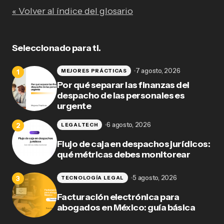
« Volver al índice del glosario
Seleccionado para ti.
7 agosto, 2026
MEJORES PRÁCTICAS
Por qué separar las finanzas del
despacho de las personales es
urgente
6 agosto, 2026
LEGALTECH
Flujo de caja en despachos jurídicos:
qué métricas debes monitorear
5 agosto, 2026
TECNOLOGÍA LEGAL
Facturación electrónica para
abogados en México: guía básica