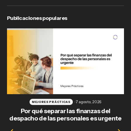
Publicaciones populares
7 agosto, 2026
MEJORES PRÁCTICAS
Por qué separar las finanzas del
Fl
despacho de las personales es urgente