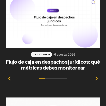
6 agosto, 2026
LEGALTECH
Flujo de caja en despachos jurídicos: qué
F
métricas debes monitorear