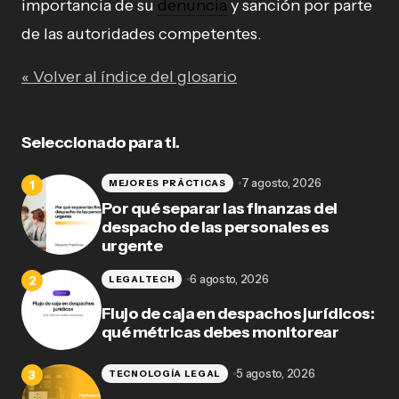
importancia de su
denuncia
y sanción por parte
de las autoridades competentes.
« Volver al índice del glosario
Seleccionado para ti.
7 agosto, 2026
MEJORES PRÁCTICAS
Por qué separar las finanzas del
despacho de las personales es
urgente
6 agosto, 2026
LEGALTECH
Flujo de caja en despachos jurídicos:
qué métricas debes monitorear
5 agosto, 2026
TECNOLOGÍA LEGAL