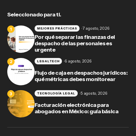
Seleccionado para ti.
7 agosto, 2026
MEJORES PRÁCTICAS
Por qué separar las finanzas del
despacho de las personales es
urgente
6 agosto, 2026
LEGALTECH
Flujo de caja en despachos jurídicos:
qué métricas debes monitorear
5 agosto, 2026
TECNOLOGÍA LEGAL
Facturación electrónica para
abogados en México: guía básica