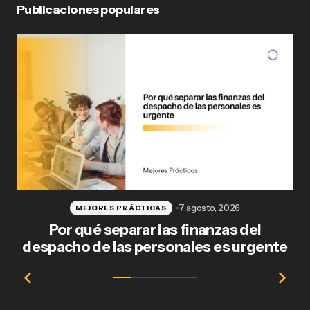
Publicaciones populares
7 agosto, 2026
MEJORES PRÁCTICAS
Por qué separar las finanzas del
Fl
despacho de las personales es urgente