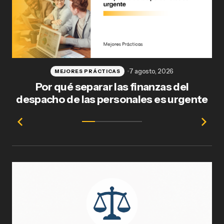
7 agosto, 2026
MEJORES PRÁCTICAS
Por qué separar las finanzas del
Fl
despacho de las personales es urgente