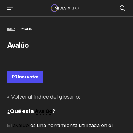
Inicio
Avalúo
Avalúo
Incrustar
« Volver al índice del glosario:
¿Qué es la
Avalúo
?
El
avalúo
es una herramienta utilizada en el