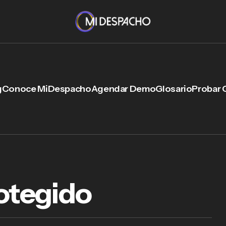
g
Conoce MiDespacho
Agendar Demo
Glosario
Probar 
rotegido