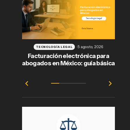
5 agosto, 2026
TECNOLOGÍA LEGAL
Facturación electrónica para
abogados en México: guía básica
e