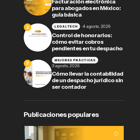
Facturación electrónica
para abogados en México:
guía básica
4 agosto, 2026
LEGALTECH
Control de honorarios:
cómo evitar cobros
pendientes en tu despacho
MEJORES PRÁCTICAS
3 agosto, 2026
Cómo llevar la contabilidad
de un despacho jurídico sin
ser contador
Publicaciones populares