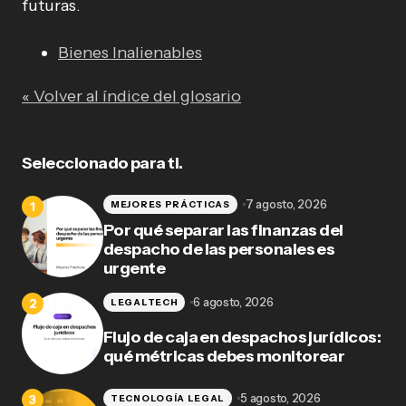
futuras.
Bienes Inalienables
« Volver al índice del glosario
Seleccionado para ti.
7 agosto, 2026
MEJORES PRÁCTICAS
Por qué separar las finanzas del
despacho de las personales es
urgente
6 agosto, 2026
LEGALTECH
Flujo de caja en despachos jurídicos:
qué métricas debes monitorear
5 agosto, 2026
TECNOLOGÍA LEGAL