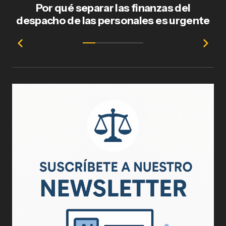
Por qué separar las finanzas del
Fl
despacho de las personales es urgente