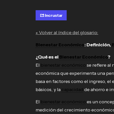
Incrustar
« Volver al índice del glosario:
Bienestar Económico
: Definición,
¿Qué es el
Bienestar Económico
?
El
bienestar económico
se refiere al 
económica que experimenta una pers
basa en factores como el ingreso, el 
básicos, y la
capacidad
de ahorro e in
El
bienestar económico
es un concept
medición del crecimiento económico d