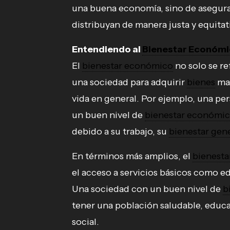
una buena economía, sino de asegura
distribuyan de manera justa y equitat
Entendiendo al
Bienestar Económ
El
bienestar económico
no solo se ref
una sociedad para adquirir
bienes
mat
vida en general. Por ejemplo, una pe
un buen nivel de
bienestar económi
debido a su trabajo, su
bienestar gen
En términos más amplios, el
bienest
el acceso a servicios básicos como ed
Una sociedad con un buen nivel de
b
tener una población saludable, educa
social.