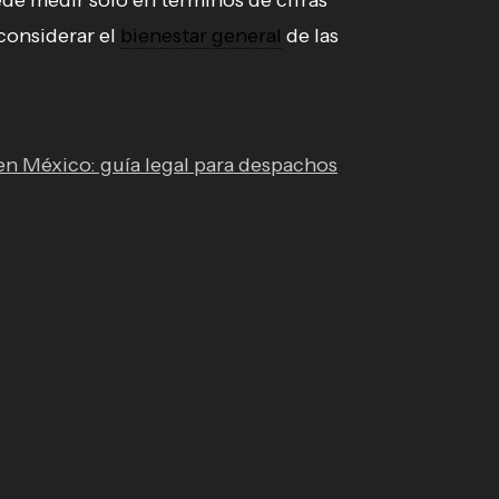
ede medir solo en términos de cifras
considerar el
bienestar general
de las
 en México: guía legal para despachos