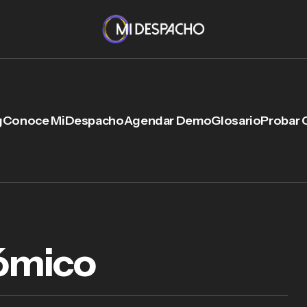
g
Conoce MiDespacho
Agendar Demo
Glosario
Probar 
ómico