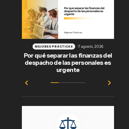
7 agosto, 2026
MEJORES PRÁCTICAS
Por qué separar las finanzas del
despacho de las personales es
j
urgente