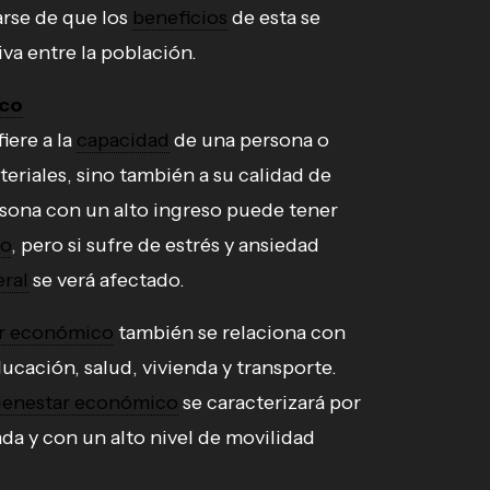
rse de que los
beneficios
de esta se
iva entre la población.
ico
iere a la
capacidad
de una persona o
eriales, sino también a su calidad de
rsona con un alto ingreso puede tener
co
, pero si sufre de estrés y ansiedad
eral
se verá afectado.
ar económico
también se relaciona con
ucación, salud, vivienda y transporte.
ienestar económico
se caracterizará por
da y con un alto nivel de movilidad