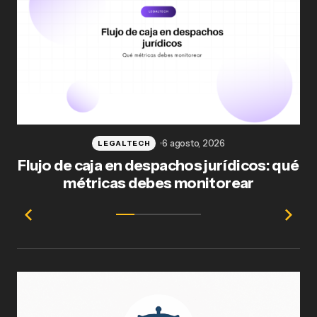
6 agosto, 2026
LEGALTECH
Flujo de caja en despachos jurídicos: qué
F
métricas debes monitorear