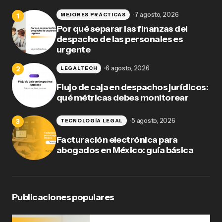
7 agosto, 2026
MEJORES PRÁCTICAS
Por qué separar las finanzas del
despacho de las personales es
urgente
6 agosto, 2026
LEGALTECH
Flujo de caja en despachos jurídicos:
qué métricas debes monitorear
5 agosto, 2026
TECNOLOGÍA LEGAL
Facturación electrónica para
abogados en México: guía básica
Publicaciones populares