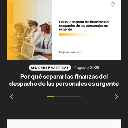
7 agosto, 2026
MEJORES PRÁCTICAS
Por qué separar las finanzas del
Fl
despacho de las personales es urgente