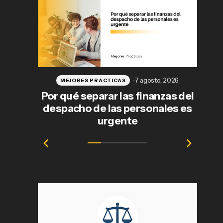
7 agosto, 2026
MEJORES PRÁCTICAS
Por qué separar las finanzas del
despacho de las personales es
j
urgente