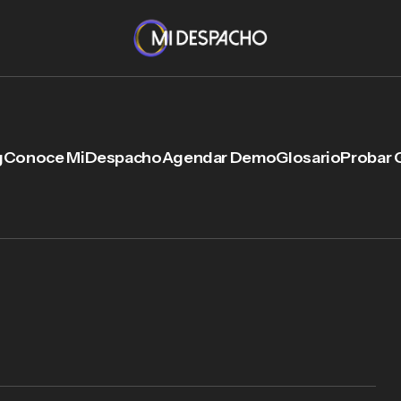
g
Conoce MiDespacho
Agendar Demo
Glosario
Probar 