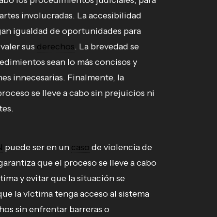
cabo los procedimientos judiciales, para
artes involucradas. La accesibilidad
ngan igualdad de oportunidades para
 valer sus
derechos
. La brevedad se
cedimientos sean lo más concisos y
ones innecesarias. Finalmente, la
roceso se lleve a cabo sin prejuicios ni
tes.
N
puede ser en un
caso
de violencia de
garantiza que el proceso se lleve a cabo
tima y evitar que la situación se
ue la víctima tenga acceso al sistema
hos sin enfrentar barreras o