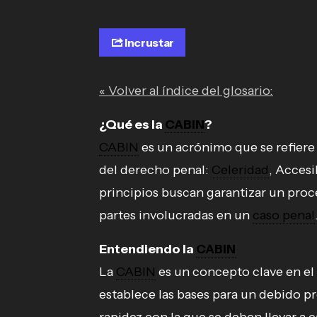
Incrustar
« Volver al índice del glosario:
¿Qué es la
CABIN
?
CABIN
es un acrónimo que se refiere
del derecho penal:
Celeridad
, Accesi
principios buscan garantizar un proce
partes involucradas en un
caso penal
Entendiendo la
CABIN
La
CABIN
es un concepto clave en el 
establece las bases para un debido p