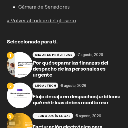
Cámara de Senadores
« Volver al índice del glosario
Seleccionado para ti.
7 agosto, 2026
MEJORES PRÁCTICAS
Por qué separar las finanzas del
despacho de las personales es
urgente
6 agosto, 2026
LEGALTECH
Flujo de caja en despachos jurídicos:
qué métricas debes monitorear
5 agosto, 2026
TECNOLOGÍA LEGAL
Facturación electrónica para