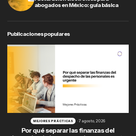
abogados en México: guía básica
Publicaciones populares
7 agosto, 2026
MEJORES PRÁCTICAS
Por qué separar las finanzas del
Fl