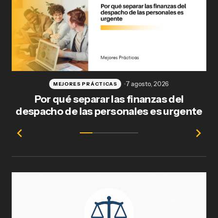
7 agosto, 2026
MEJORES PRÁCTICAS
Por qué separar las finanzas del
Fl
despacho de las personales es urgente