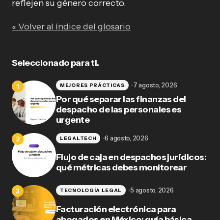
reflejen su género correcto.
« Volver al índice del glosario
Seleccionado para ti.
7 agosto, 2026
MEJORES PRÁCTICAS
Por qué separar las finanzas del
despacho de las personales es
urgente
6 agosto, 2026
LEGALTECH
Flujo de caja en despachos jurídicos:
qué métricas debes monitorear
5 agosto, 2026
TECNOLOGÍA LEGAL
Facturación electrónica para
abogados en México: guía básica