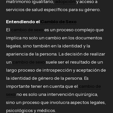
matrimonio igualitario,
adopción
y acceso a
servicios de salud específicos para su género.
Entendiendo el
Cambio de Sexo
El
cambio de sexo
es un proceso complejo que
implica no solo un cambio en los documentos
legales, sino también en la identidad y la
apariencia de la persona. La decisión de realizar
un
cambio de sexo
suele ser el resultado de un
largo proceso de introspección y aceptación de
la identidad de género de la persona. Es
importante tener en cuenta que el
cambio de
sexo
no es solo una intervención quirúrgica,
sino un proceso que involucra aspectos legales,
psicológicos y médicos.