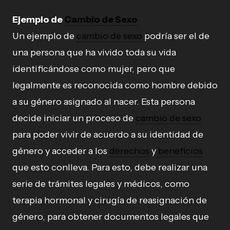
Ejemplo de
Cambio de Sexo
Un ejemplo de
cambio de sexo
podría ser el de
una persona que ha vivido toda su vida
identificándose como mujer, pero que
legalmente es reconocida como hombre debido
a su género asignado al nacer. Esta persona
decide iniciar un proceso de
cambio de sexo
para poder vivir de acuerdo a su identidad de
género y acceder a los
derechos
y
beneficios
que esto conlleva. Para esto, debe realizar una
serie de trámites legales y médicos, como
terapia hormonal y cirugía de reasignación de
género, para obtener documentos legales que