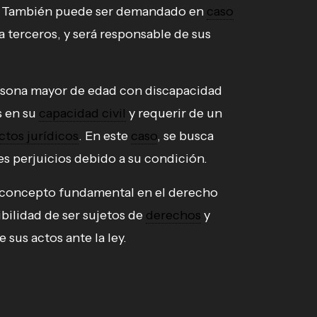
s. También puede ser demandado en
caso
 terceros, y será responsable de sus
rsona mayor de edad con discapacidad
s en su
capacidad civil
y requerir de un
ctos jurídicos
. En este
caso
, se busca
les perjuicios debido a su condición.
 concepto fundamental en el derecho
sibilidad de ser sujetos de
derechos
y
 sus actos ante la ley.