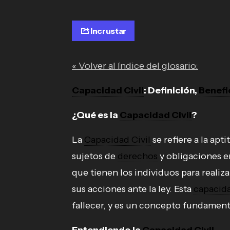
Incrustar
« Volver al índice del glosario:
Capacidad Civil
: Definición,
Benefi
¿Qué es la
Capacidad Civil
?
La
Capacidad Civil
se refiere a la apt
sujetos de
derechos
y obligaciones en
que tienen los individuos para realiz
sus acciones ante la ley. Esta
capacid
fallecer, y es un concepto fundamenta