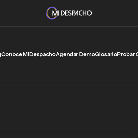
g
Conoce MiDespacho
Agendar Demo
Glosario
Probar 