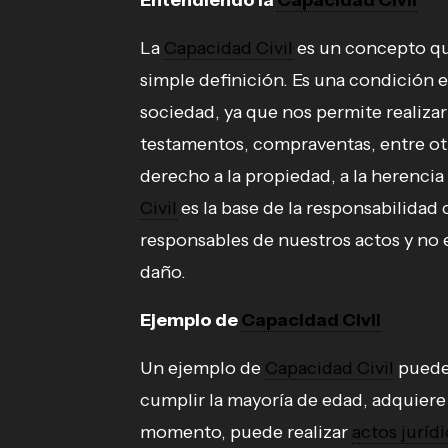
Entendiendo la
Capacidad Civil
La
Capacidad Civil
es un concepto qu
simple definición. Es una condición es
sociedad, ya que nos permite realiza
testamentos, compraventas, entre otr
derecho a la propiedad, a la herencia 
Civil
es la base de la responsabilidad c
responsables de nuestros actos y no ex
daño.
Ejemplo de
Capacidad Civil
Un ejemplo de
Capacidad Civil
puede
cumplir la mayoría de edad, adquiere
momento, puede realizar
actos juríd