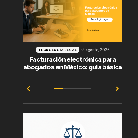
5 agosto, 2026
TECNOLOGÍA LEGAL
Facturación electrónica para
abogados en México: guía básica
e