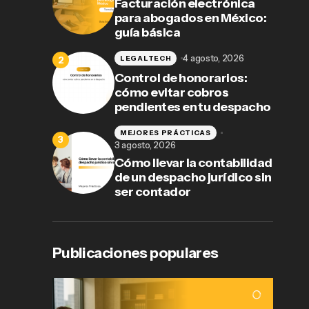
Facturación electrónica
para abogados en México:
guía básica
4 agosto, 2026
LEGALTECH
Control de honorarios:
cómo evitar cobros
pendientes en tu despacho
MEJORES PRÁCTICAS
3 agosto, 2026
Cómo llevar la contabilidad
de un despacho jurídico sin
ser contador
Publicaciones populares